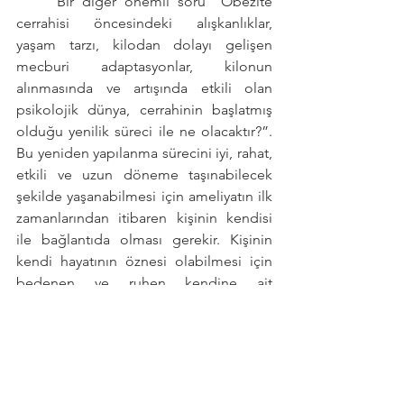
	Bir diğer önemli soru “Obezite 
cerrahisi öncesindeki alışkanlıklar, 
yaşam tarzı, kilodan dolayı gelişen 
mecburi adaptasyonlar, kilonun 
alınmasında ve artışında etkili olan 
psikolojik dünya, cerrahinin başlatmış 
olduğu yenilik süreci ile ne olacaktır?”. 
Bu yeniden yapılanma sürecini iyi, rahat, 
etkili ve uzun döneme taşınabilecek 
şekilde yaşanabilmesi için ameliyatın ilk 
zamanlarından itibaren kişinin kendisi 
ile bağlantıda olması gerekir. Kişinin 
kendi hayatının öznesi olabilmesi için 
bedenen ve ruhen kendine ait 
sorumluluklar almalıdır. Çünkü hiçbir 
kilo verme tekniğinde "Kilo verdim ve 
artık hiçbir şeyi düşünmeyeyim." gibi bir 
şey yoktur. Ameliyat olan ya da olmayan 
herkes kendi yaşamının sorumluluğunu 