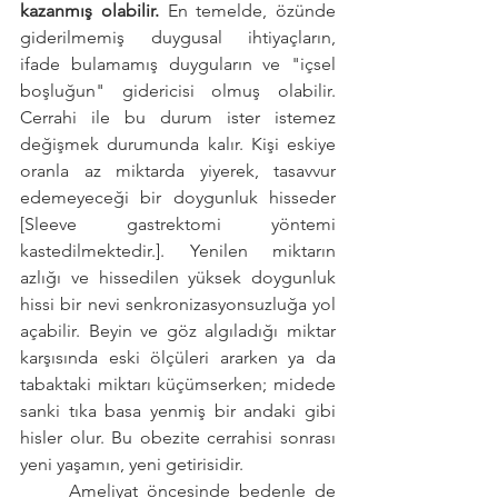
kazanmış olabilir.
 En temelde, özünde 
giderilmemiş duygusal ihtiyaçların, 
ifade bulamamış duyguların ve "içsel 
boşluğun" gidericisi olmuş olabilir. 
Cerrahi ile bu durum ister istemez 
değişmek durumunda kalır. Kişi eskiye 
oranla az miktarda yiyerek, tasavvur 
edemeyeceği bir doygunluk hisseder 
[Sleeve gastrektomi yöntemi 
kastedilmektedir.]. Yenilen miktarın 
azlığı ve hissedilen yüksek doygunluk 
hissi bir nevi senkronizasyonsuzluğa yol 
açabilir. Beyin ve göz algıladığı miktar 
karşısında eski ölçüleri ararken ya da 
tabaktaki miktarı küçümserken; midede 
sanki tıka basa yenmiş bir andaki gibi 
hisler olur. Bu obezite cerrahisi sonrası 
yeni yaşamın, yeni getirisidir.
	Ameliyat öncesinde bedenle de 