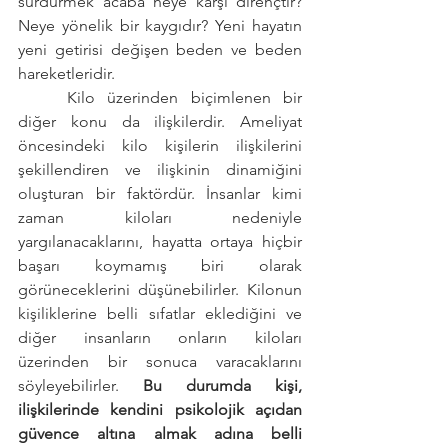
sürdürmek acaba neye karşı dirençtir? 
Neye yönelik bir kaygıdır? Yeni hayatın 
yeni getirisi değişen beden ve beden 
hareketleridir.
	Kilo üzerinden biçimlenen bir 
diğer konu da ilişkilerdir. Ameliyat 
öncesindeki kilo kişilerin ilişkilerini 
şekillendiren ve ilişkinin dinamiğini 
oluşturan bir faktördür. İnsanlar kimi 
zaman kiloları nedeniyle 
yargılanacaklarını, hayatta ortaya hiçbir 
başarı koymamış biri olarak 
görüneceklerini düşünebilirler. Kilonun 
kişiliklerine belli sıfatlar eklediğini ve 
diğer insanların onların kiloları 
üzerinden bir sonuca varacaklarını 
söyleyebilirler. 
Bu durumda kişi, 
ilişkilerinde kendini psikolojik açıdan 
güvence altına almak adına belli 